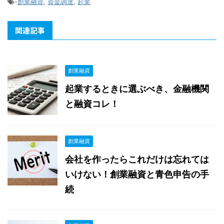
-
創業融資
,
資金調達
,
起業
関連記事
創業融資
起業するときに選ぶべき、金融機関
と融資コレ！
創業融資
会社を作ったらこれだけは忘れては
いけない！創業融資と青色申告の手
続