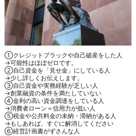
①クレジットブラックや自己破産をした人
→可能性はほぼゼロです。
②自己資金を「見せ金」にしている人
→少し詳しくお伝えします。
③自己資金や実務経験が乏しい人
→創業融資の条件を満たしていない
④金利の高い資金調達をしている人
→消費者ローン＝信用力が低い人
⑤税金や公共料金の未納・滞納がある人
→もしあれば、すぐに解消してください
⑥経営計画書がずさんな人