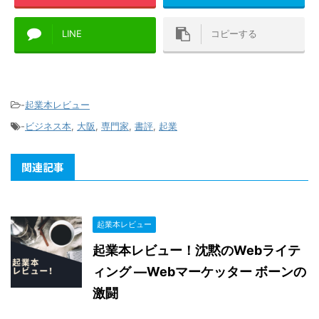
LINE
コピーする
-
起業本レビュー
-
ビジネス本
,
大阪
,
専門家
,
書評
,
起業
関連記事
起業本レビュー
起業本レビュー！沈黙のWebライテ
ィング —Webマーケッター ボーンの
激闘