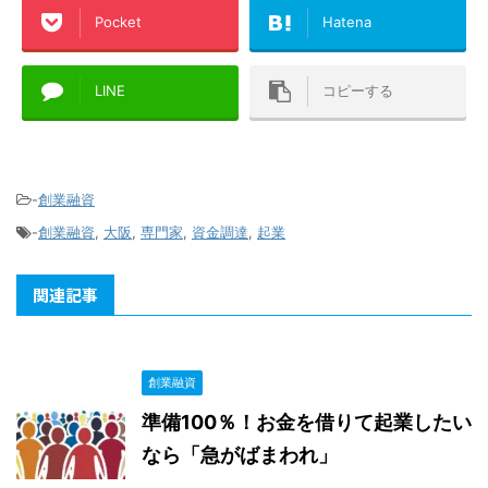
Pocket
Hatena
LINE
コピーする
-
創業融資
-
創業融資
,
大阪
,
専門家
,
資金調達
,
起業
関連記事
創業融資
準備100％！お金を借りて起業したい
なら「急がばまわれ」